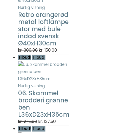
Hurtig visning
Retro orangerød
metal loftlampe
stor med bule
indad svensk
Ø40xH30cm
Den
Den
kr.
300,00
kr.
150,00
oprindelige
aktuelle
Tilbud!
Tilbud!
pris
pris
var:
er:
kr. 300,00.
kr. 150,00.
Hurtig visning
06. Skammel
brodderi grønne
ben
L36xD23xH35cm
Den
Den
kr.
275,00
kr.
137,50
oprindelige
aktuelle
Tilbud!
Tilbud!