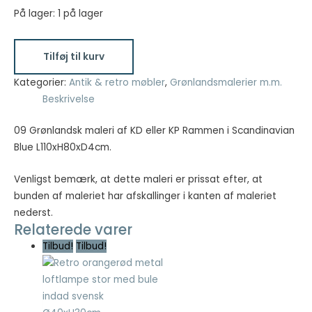
pris
pris
På lager:
1 på lager
var:
er:
09
kr. 999,00.
kr. 499,50.
Tilføj til kurv
Grønlandsk
maleri
Kategorier:
Antik & retro møbler
,
Grønlandsmalerier m.m.
af
Beskrivelse
KD
eller
09 Grønlandsk maleri af KD eller KP Rammen i Scandinavian
KP
Blue L110xH80xD4cm.
Rammen
Venligst bemærk, at dette maleri er prissat efter, at
i
bunden af maleriet har afskallinger i kanten af maleriet
Scandinavian
nederst.
Blue
Relaterede varer
L110xH80xD4cm
Tilbud!
Tilbud!
antal