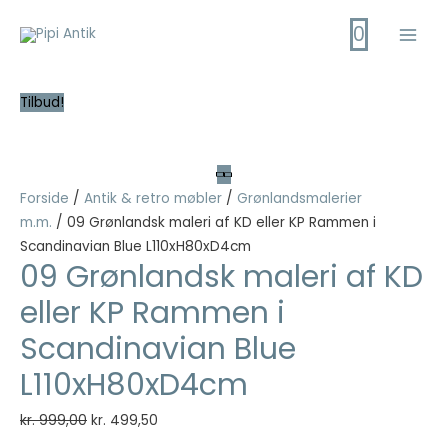
Gå
0
til
Main
indholdet
Men
Tilbud!
Forside
/
Antik & retro møbler
/
Grønlandsmalerier
m.m.
/ 09 Grønlandsk maleri af KD eller KP Rammen i
Scandinavian Blue L110xH80xD4cm
09 Grønlandsk maleri af KD
eller KP Rammen i
Scandinavian Blue
L110xH80xD4cm
Den
Den
kr.
999,00
kr.
499,50
oprindelige
aktuelle