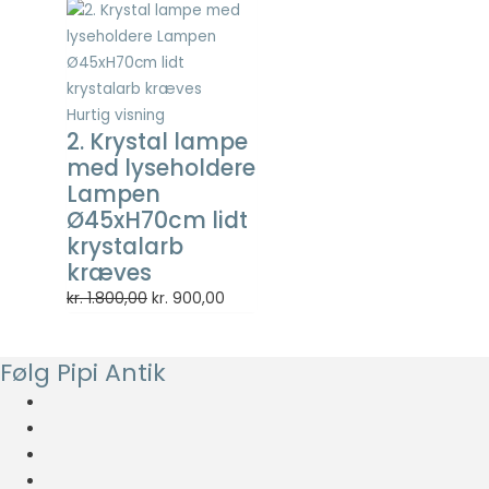
pris
pris
var:
er:
kr. 275,00.
kr. 137,50.
Hurtig visning
2. Krystal lampe
med lyseholdere
Lampen
Ø45xH70cm lidt
krystalarb
kræves
Den
Den
kr.
1.800,00
kr.
900,00
oprindelige
aktuelle
pris
pris
Følg Pipi Antik
var:
er:
kr. 1.800,00.
kr. 900,00.