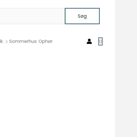
Søg
ik
Sommerhus
Ophør
0