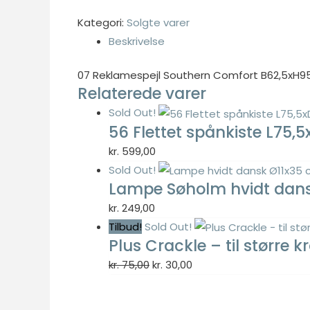
var:
er:
Kategori:
Solgte varer
kr. 499,00.
kr. 199,60.
Beskrivelse
Nødvendig
07 Reklamespejl Southern Comfort B62,5xH
Nødvendige
Relaterede varer
cookies hjælper
med at gøre en
Sold Out!
56 Flettet spånkiste L75
hjemmeside
brugbar ved at
kr.
599,00
aktivere
Sold Out!
grundlæggende
Lampe Søholm hvidt dan
funktioner
kr.
249,00
såsom side-
navigation og
Tilbud!
Sold Out!
adgang til sikre
Plus Crackle – til større k
områder af
Den
Den
kr.
75,00
kr.
30,00
hjemmesiden.
oprindelige
aktuelle
Hjemmesiden
pris
pris
kan ikke