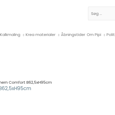
Søg
Kalkmaling
Krea materialer
Åbningstider
Om Pipi
Polit
thern Comfort B62,5xH95cm
 B62,5xH95cm