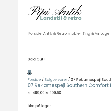
Gå
til
indholdet
Forside
Antik & Retro møbler
Ting & Vintage
Sold Out!
Forside
/
Solgte varer
/ 07 Reklamespejl Sou
07 Reklamespejl Southern Comfort
Den
Den
kr.
499,00
kr.
199,60
oprindelige
aktuelle
pris
pris
Ikke på lager