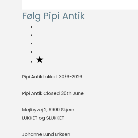
fungere
var:
er:
ordentligt uden
Følg Pipi Antik
kr. 75,00.
kr. 30,00.
disse cookies.
Statistisk
Statistisk
cookies
hjælper
webstedsejere
med at forstå,
Pipi Antik Lukket 30/6-2026
hvordan de
besøgende
Pipi Antik Closed 30th June
interagerer
med
Mejlbyvej 2, 6900 Skjern
hjemmesider
LUKKET og SLUKKET
ved at
indsamle og
rapportere
Johanne Lund Eriksen