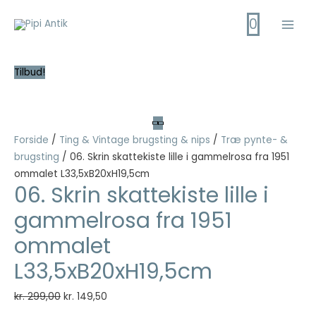
Gå
0
til
Main
indholdet
Men
Tilbud!
Forside
/
Ting & Vintage brugsting & nips
/
Træ pynte- &
brugsting
/ 06. Skrin skattekiste lille i gammelrosa fra 1951
ommalet L33,5xB20xH19,5cm
06. Skrin skattekiste lille i
gammelrosa fra 1951
ommalet
L33,5xB20xH19,5cm
Den
Den
kr.
299,00
kr.
149,50
oprindelige
aktuelle