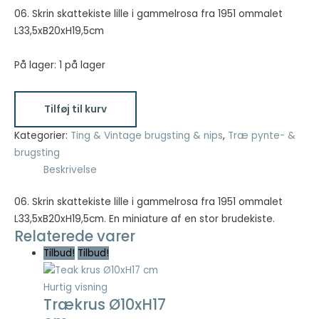
pris
pris
06. Skrin skattekiste lille i gammelrosa fra 1951 ommalet
var:
er:
L33,5xB20xH19,5cm
Nødvendig
kr. 299,00.
kr. 149,50.
Nødvendige
cookies hjælper
På lager:
1 på lager
med at gøre en
hjemmeside
06.
brugbar ved at
Tilføj til kurv
Skrin
aktivere
skattekiste
Kategorier:
Ting & Vintage brugsting & nips
,
Træ pynte- &
grundlæggende
lille
funktioner
brugsting
såsom side-
i
Beskrivelse
navigation og
gammelrosa
adgang til sikre
fra
06. Skrin skattekiste lille i gammelrosa fra 1951 ommalet
områder af
1951
L33,5xB20xH19,5cm. En miniature af en stor brudekiste.
hjemmesiden.
Relaterede varer
ommalet
Hjemmesiden
kan ikke fungere
L33,5xB20xH19,5cm
Tilbud!
Tilbud!
ordentligt uden
antal
disse cookies.
Hurtig visning
Trækrus Ø10xH17