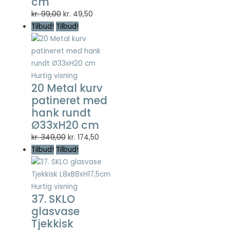
cm
Statistisk
Den
Den
kr.
99,00
kr.
49,50
Statistisk
oprindelige
aktuelle
Tilbud!
Tilbud!
cookies
hjælper
pris
pris
webstedsejere
var:
er:
med at forstå,
kr. 99,00.
kr. 49,50.
hvordan de
Hurtig visning
besøgende
20 Metal kurv
interagerer
patineret med
med
hjemmesider
hank rundt
ved at
Ø33xH20 cm
indsamle og
Den
Den
kr.
349,00
kr.
174,50
rapportere
oprindelige
aktuelle
Tilbud!
Tilbud!
oplysninger
anonymt.
pris
pris
var:
er:
kr. 349,00.
kr. 174,50.
Hurtig visning
Oplevelse
37. SKLO
For at vores
glasvase
hjemmeside
Tjekkisk
skal fungere