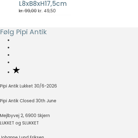
L8xB8xH17,5cm
så godt som
muligt under
Den
Den
kr.
99,00
kr.
49,50
dit besøg.
oprindelige
aktuelle
Hvis du
pris
pris
nægter disse
Følg Pipi Antik
var:
er:
cookies,
kr. 99,00.
kr. 49,50.
forsvinder en
del
funktionalitet
fra
hjemmesiden.
Pipi Antik Lukket 30/6-2026
Marketing
Marketing
cookies
Pipi Antik Closed 30th June
bruges til at
spore
Mejlbyvej 2, 6900 Skjern
besøgende
LUKKET og SLUKKET
på tværs af
websites.
Hensigten er
Johanne Lund Eriksen