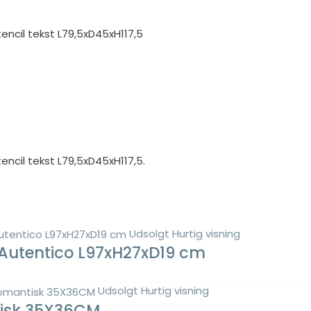
ncil tekst L79,5xD45xH117,5
ncil tekst L79,5xD45xH117,5.
Udsolgt
Hurtig visning
 Autentico L97xH27xD19 cm
Udsolgt
Hurtig visning
tisk 35X36CM