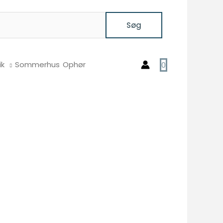
Søg
ik
Sommerhus
Ophør
0