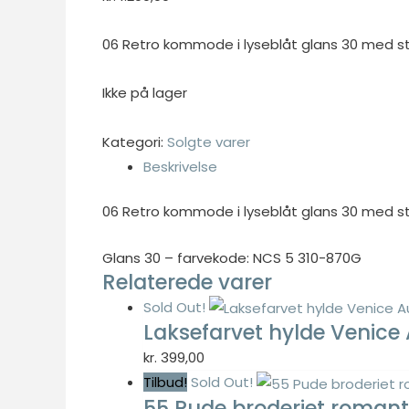
06 Retro kommode i lyseblåt glans 30 med ste
Nødvendig
Ikke på lager
Nødvendige
cookies hjælper
Kategori:
Solgte varer
med at gøre en
Beskrivelse
hjemmeside
brugbar ved at
aktivere
06 Retro kommode i lyseblåt glans 30 med ste
grundlæggende
funktioner
Glans 30 – farvekode: NCS 5 310-870G
såsom side-
Relaterede varer
navigation og
Sold Out!
adgang til sikre
Laksefarvet hylde Venice
områder af
kr.
399,00
hjemmesiden.
Hjemmesiden
Tilbud!
Sold Out!
kan ikke
55 Pude broderiet roman