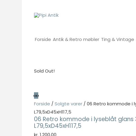
Gå
til
indholdet
Forside
Antik & Retro møbler
Ting & Vintage
Sold Out!
Forside
/
Solgte varer
/ 06 Retro kommode i ly
L79,5xD45xH117,5
06 Retro kommode i lyseblåt glans 
L79,5xD45xH117,5
kr.
1.200,00