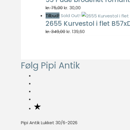
fungere
Den
Den
kr.
75,00
kr.
30,00
ordentligt uden
oprindelige
aktuelle
Tilbud!
Sold Out!
disse cookies.
2655 Kurvestol i flet B5
pris
pris
var:
er:
Den
Den
kr.
349,00
kr.
139,60
Statistisk
kr. 75,00.
kr. 30,00.
oprindelige
aktuelle
Statistisk
pris
pris
cookies
var:
er:
hjælper
Følg Pipi Antik
kr. 349,00.
kr. 139,60.
webstedsejere
med at forstå,
hvordan de
besøgende
interagerer
med
hjemmesider
ved at
indsamle og
Pipi Antik Lukket 30/6-2026
rapportere