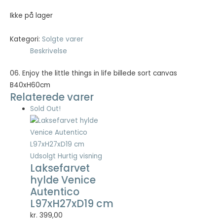
kr. 200,00.
kr. 80,00.
Ikke på lager
Kategori:
Solgte varer
Beskrivelse
06. Enjoy the little things in life billede sort canvas
B40xH60cm
Relaterede varer
Sold Out!
Udsolgt
Hurtig visning
Laksefarvet
hylde Venice
Autentico
L97xH27xD19 cm
kr.
399,00