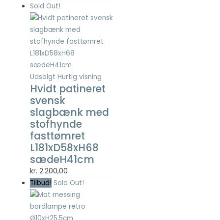
Sold Out!
Udsolgt
Hurtig visning
Hvidt patineret
svensk
slagbænk med
stofhynde
fasttømret
L181xD58xH68
sædeH41cm
kr.
2.200,00
Tilbud!
Sold Out!