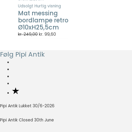
Udsolgt
Hurtig visning
Mat messing
bordlampe retro
Ø10xH25,5cm
Den
Den
kr.
249,00
kr.
99,60
oprindelige
aktuelle
pris
pris
Følg Pipi Antik
var:
er:
kr. 249,00.
kr. 99,60.
Pipi Antik Lukket 30/6-2026
Pipi Antik Closed 30th June