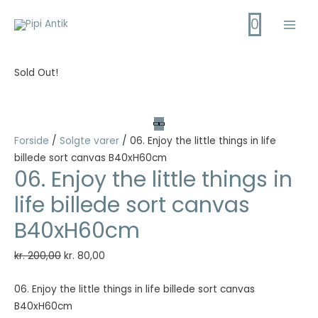
Gå
0
til
Main
indholdet
Men
Sold Out!
Forside
/
Solgte varer
/ 06. Enjoy the little things in life
billede sort canvas B40xH60cm
06. Enjoy the little things in
life billede sort canvas
B40xH60cm
Den
Den
kr.
200,00
kr.
80,00
oprindelige
aktuelle
pris
pris
06. Enjoy the little things in life billede sort canvas
var:
er:
B40xH60cm