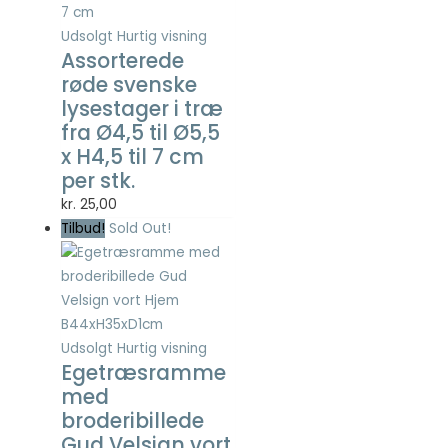
Statistisk
Statistisk
Udsolgt
Hurtig visning
cookies
Assorterede
hjælper
røde svenske
webstedsejere
lysestager i træ
med at forstå,
fra Ø4,5 til Ø5,5
hvordan de
x H4,5 til 7 cm
besøgende
interagerer
per stk.
med
kr.
25,00
hjemmesider
Tilbud!
Sold Out!
ved at
indsamle og
rapportere
oplysninger
anonymt.
Udsolgt
Hurtig visning
Egetræsramme
Oplevelse
med
For at vores
broderibillede
hjemmeside
Gud Velsign vort
skal fungere