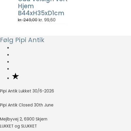
så godt som
Hjem
muligt under
B44xH35xD1cm
dit besøg.
Den
Den
kr.
249,00
kr.
99,60
Hvis du
oprindelige
aktuelle
nægter disse
cookies,
pris
pris
Følg Pipi Antik
forsvinder en
var:
er:
del
kr. 249,00.
kr. 99,60.
funktionalitet
fra
hjemmesiden.
Marketing
Marketing
Pipi Antik Lukket 30/6-2026
cookies
bruges til at
Pipi Antik Closed 30th June
spore
besøgende
på tværs af
Mejlbyvej 2, 6900 Skjern
websites.
LUKKET og SLUKKET
Hensigten er