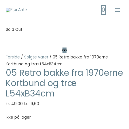
Gå
0
til
Main
indholdet
Men
Sold Out!
Forside
/
Solgte varer
/ 05 Retro bakke fra 1970erne
Kortbund og træ L54xB34cm
05 Retro bakke fra 1970erne
Kortbund og træ
L54xB34cm
Den
Den
kr.
49,00
kr.
19,60
oprindelige
aktuelle
pris
pris
Ikke på lager
var:
er: