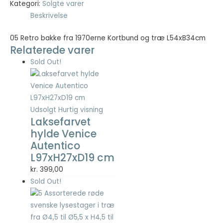
kr. 49,00.
kr. 19,60.
Kategori:
Solgte varer
Beskrivelse
Nødvendig
Nødvendige
05 Retro bakke fra 1970erne Kortbund og træ L54xB34cm
cookies hjælper
Relaterede varer
med at gøre en
Sold Out!
hjemmeside
brugbar ved at
aktivere
grundlæggende
funktioner
Udsolgt
Hurtig visning
såsom side-
Laksefarvet
navigation og
hylde Venice
adgang til sikre
Autentico
områder af
L97xH27xD19 cm
hjemmesiden.
Hjemmesiden
kr.
399,00
kan ikke fungere
Sold Out!
ordentligt uden
disse cookies.