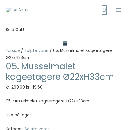
Gå
0
til
Main
indholdet
Men
Sold Out!
Forside
/
Solgte varer
/ 05. Musselmalet kageetagere
Ø22xH33cm
05. Musselmalet
kageetagere Ø22xH33cm
Den
Den
kr.
299,00
kr.
119,60
oprindelige
aktuelle
pris
pris
05. Musselmalet kageetagere Ø22xH33cm
var:
er:
kr. 299,00.
kr. 119,60.
Ikke på lager
Kategori:
Solgte varer