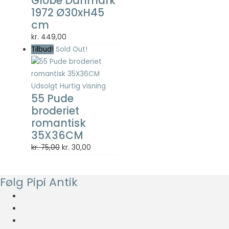
Globe Danmark
Statistisk
1972 Ø30xH45
Statistisk
cm
cookies
hjælper
kr.
449,00
webstedsejere
Tilbud!
Sold Out!
med at forstå,
hvordan de
besøgende
Udsolgt
Hurtig visning
interagerer
55 Pude
med
broderiet
hjemmesider
ved at
romantisk
indsamle og
35X36CM
rapportere
Den
Den
kr.
75,00
kr.
30,00
oplysninger
oprindelige
aktuelle
anonymt.
pris
pris
Følg Pipi Antik
var:
er:
Oplevelse
kr. 75,00.
kr. 30,00.
For at vores
hjemmeside
skal fungere