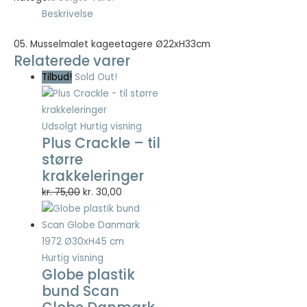
Beskrivelse
Nødvendig
05. Musselmalet kageetagere Ø22xH33cm
Nødvendige
Relaterede varer
cookies hjælper
med at gøre en
Tilbud!
Sold Out!
hjemmeside
brugbar ved at
aktivere
Udsolgt
Hurtig visning
grundlæggende
Plus Crackle – til
funktioner
større
såsom side-
navigation og
krakkeleringer
adgang til sikre
Den
Den
kr.
75,00
kr.
30,00
områder af
oprindelige
aktuelle
hjemmesiden.
pris
pris
Hjemmesiden
kan ikke fungere
var:
er:
ordentligt uden
kr. 75,00.
kr. 30,00.
Hurtig visning
disse cookies.
Globe plastik
bund Scan