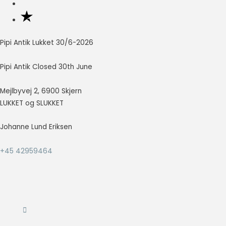
så godt som
muligt under
dit besøg.
Hvis du
Pipi Antik Lukket 30/6-2026
nægter disse
cookies,
Pipi Antik Closed 30th June
forsvinder en
del
funktionalitet
Mejlbyvej 2, 6900 Skjern
fra
LUKKET og SLUKKET
hjemmesiden.
Johanne Lund Eriksen
Marketing
+45 42959464
Marketing
cookies
bruges til at
spore
besøgende
på tværs af
websites.
Hensigten er