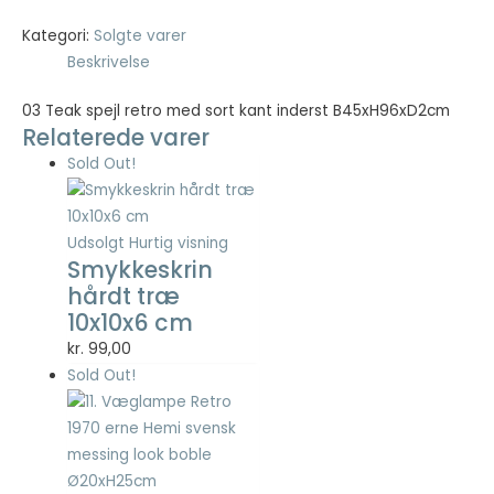
Kategori:
Solgte varer
Nødvendig
Beskrivelse
Nødvendige
cookies hjælper
03 Teak spejl retro med sort kant inderst B45xH96xD2cm
med at gøre en
Relaterede varer
hjemmeside
Sold Out!
brugbar ved at
aktivere
grundlæggende
funktioner
Udsolgt
Hurtig visning
såsom side-
Smykkeskrin
navigation og
hårdt træ
adgang til sikre
10x10x6 cm
områder af
hjemmesiden.
kr.
99,00
Hjemmesiden
Sold Out!
kan ikke fungere
ordentligt uden
disse cookies.