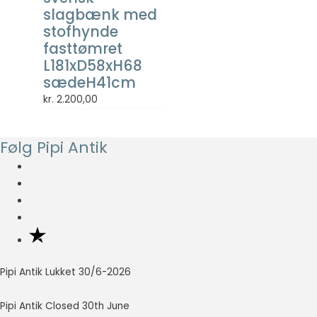
så godt som
slagbænk med
muligt under
stofhynde
dit besøg.
fasttømret
Hvis du
L181xD58xH68
nægter disse
sædeH41cm
cookies,
forsvinder en
kr.
2.200,00
del
funktionalitet
fra
Følg Pipi Antik
hjemmesiden.
Marketing
Marketing
cookies
bruges til at
spore
besøgende
Pipi Antik Lukket 30/6-2026
på tværs af
websites.
Pipi Antik Closed 30th June
Hensigten er