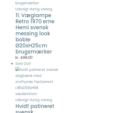
Statistisk
Statistisk
Udsolgt
Hurtig visning
cookies
11. Væglampe
hjælper
Retro 1970 erne
webstedsejere
Hemi svensk
med at forstå,
messing look
hvordan de
boble
besøgende
interagerer
Ø20xH25cm
med
brugsmærker
hjemmesider
kr.
499,00
ved at
indsamle og
Sold Out!
rapportere
oplysninger
anonymt.
Oplevelse
Udsolgt
Hurtig visning
For at vores
Hvidt patineret
hjemmeside
svensk
skal fungere