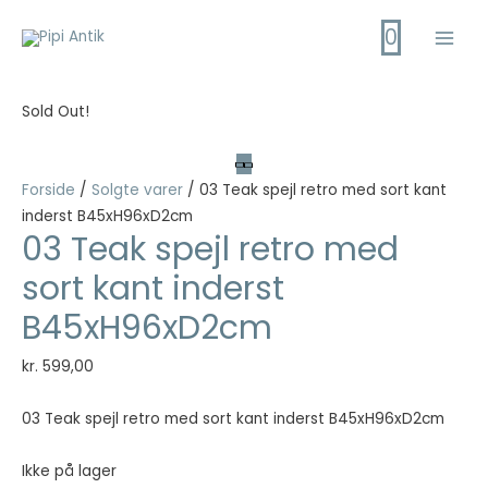
Gå
0
til
Main
indholdet
Men
Sold Out!
Forside
/
Solgte varer
/ 03 Teak spejl retro med sort kant
inderst B45xH96xD2cm
03 Teak spejl retro med
sort kant inderst
B45xH96xD2cm
kr.
599,00
03 Teak spejl retro med sort kant inderst B45xH96xD2cm
Ikke på lager