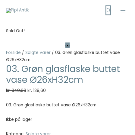
Gå
0
til
Main
indholdet
Men
Sold Out!
Forside
/
Solgte varer
/ 03. Grøn glasflaske buttet vase
Ø26xH32cm
03. Grøn glasflaske buttet
vase Ø26xH32cm
Den
Den
kr.
349,00
kr.
139,60
oprindelige
aktuelle
pris
pris
03. Grøn glasflaske buttet vase Ø26xH32cm
var:
er:
kr. 349,00.
kr. 139,60.
Ikke på lager
Kategori:
Solgte varer