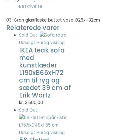
Beskrivelse
03. Grøn glasflaske buttet vase Ø26xH32cm
Relaterede varer
Sold Out!
Udsolgt
Hurtig visning
IKEA teak sofa
med
kunstlæder
L190xB65xH72
cm til ryg og
sædet 39 cm af
Erik Wörtz
kr.
3.500,00
Sold Out!
Udsolgt
Hurtig visning