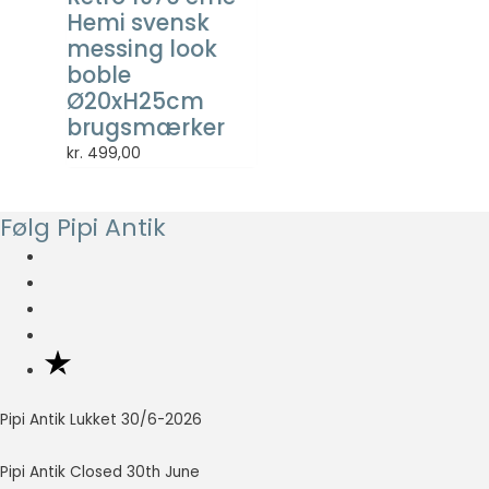
så godt som
Hemi svensk
muligt under
messing look
dit besøg.
boble
Hvis du
Ø20xH25cm
nægter disse
brugsmærker
cookies,
forsvinder en
kr.
499,00
del
funktionalitet
fra
Følg Pipi Antik
hjemmesiden.
Marketing
Marketing
cookies
bruges til at
spore
besøgende
Pipi Antik Lukket 30/6-2026
på tværs af
websites.
Pipi Antik Closed 30th June
Hensigten er