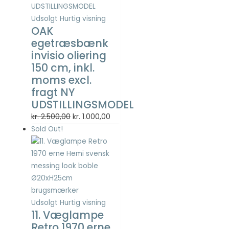
Statistisk
Statistisk
Udsolgt
Hurtig visning
cookies
OAK
hjælper
egetræsbænk
webstedsejere
invisio oliering
med at forstå,
150 cm, inkl.
hvordan de
moms excl.
besøgende
interagerer
fragt NY
med
UDSTILLINGSMODEL
hjemmesider
Den
Den
kr.
2.500,00
kr.
1.000,00
ved at
oprindelige
aktuelle
indsamle og
Sold Out!
rapportere
pris
pris
oplysninger
var:
er:
anonymt.
kr. 2.500,00.
kr. 1.000,00.
Oplevelse
Udsolgt
Hurtig visning
For at vores
11. Væglampe
hjemmeside
Retro 1970 erne
skal fungere