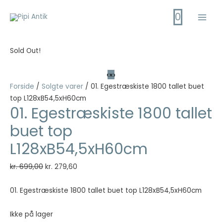
Gå
0
til
Main
indholdet
Men
Sold Out!
Forside
/
Solgte varer
/ 01. Egestræskiste 1800 tallet buet
top L128xB54,5xH60cm
01. Egestræskiste 1800 tallet
buet top
L128xB54,5xH60cm
Den
Den
kr.
699,00
kr.
279,60
oprindelige
aktuelle
pris
pris
01. Egestræskiste 1800 tallet buet top L128xB54,5xH60cm
var:
er:
kr. 699,00.
kr. 279,60.
Ikke på lager