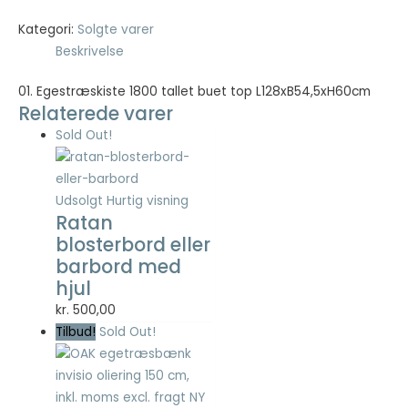
Kategori:
Solgte varer
Nødvendig
Beskrivelse
Nødvendige
cookies hjælper
01. Egestræskiste 1800 tallet buet top L128xB54,5xH60cm
med at gøre en
Relaterede varer
hjemmeside
Sold Out!
brugbar ved at
aktivere
grundlæggende
funktioner
Udsolgt
Hurtig visning
såsom side-
Ratan
navigation og
blosterbord eller
adgang til sikre
barbord med
områder af
hjemmesiden.
hjul
Hjemmesiden
kr.
500,00
kan ikke fungere
Tilbud!
Sold Out!
ordentligt uden
disse cookies.