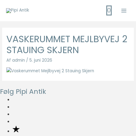
Gå
0
til
Main
indholdet
Men
VASKERUMMET MEJLBYVEJ 2
STAUING SKJERN
Af
admin
/
5. juni 2026
Følg Pipi Antik