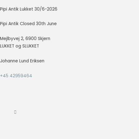
Pipi Antik Lukket 30/6-2026
Nødvendig
Nødvendige
Pipi Antik Closed 30th June
cookies hjælper
med at gøre en
Mejlbyvej 2, 6900 Skjern
hjemmeside
LUKKET og SLUKKET
brugbar ved at
aktivere
grundlæggende
Johanne Lund Eriksen
funktioner
såsom side-
+45 42959464
navigation og
adgang til sikre
områder af
hjemmesiden.
Hjemmesiden
kan ikke fungere
ordentligt uden
disse cookies.