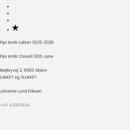
Nødvendig
Nødvendige
cookies hjælper
med at gøre en
hjemmeside
Pipi Antik Lukket 30/6-2026
brugbar ved at
aktivere
grundlæggende
Pipi Antik Closed 30th June
funktioner
såsom side-
Mejlbyvej 2, 6900 Skjern
navigation og
LUKKET og SLUKKET
adgang til sikre
områder af
hjemmesiden.
Johanne Lund Eriksen
Hjemmesiden
kan ikke fungere
+45 42959464
ordentligt uden
disse cookies.