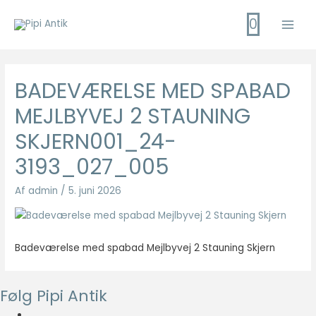
Gå
0
til
Main
indholdet
Men
BADEVÆRELSE MED SPABAD
MEJLBYVEJ 2 STAUNING
SKJERN001_24-
3193_027_005
Af
admin
/
5. juni 2026
Badeværelse med spabad Mejlbyvej 2 Stauning Skjern
Følg Pipi Antik