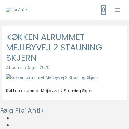
Gå
0
til
Main
indholdet
Men
KØKKEN ALRUMMET
MEJLBYVEJ 2 STAUNING
SKJERN
Af
admin
/
5. juni 2026
Køkken alrummet Mejlbyvej 2 Stauning Skjern
Følg Pipi Antik