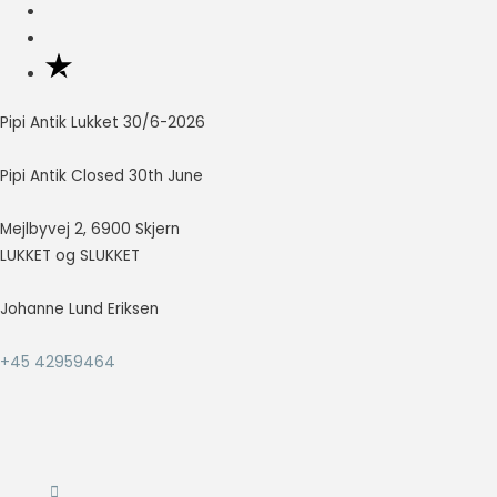
Nødvendig
Nødvendige
cookies hjælper
Pipi Antik Lukket 30/6-2026
med at gøre en
hjemmeside
brugbar ved at
Pipi Antik Closed 30th June
aktivere
grundlæggende
Mejlbyvej 2, 6900 Skjern
funktioner
LUKKET og SLUKKET
såsom side-
navigation og
adgang til sikre
Johanne Lund Eriksen
områder af
hjemmesiden.
+45 42959464
Hjemmesiden
kan ikke fungere
ordentligt uden
disse cookies.