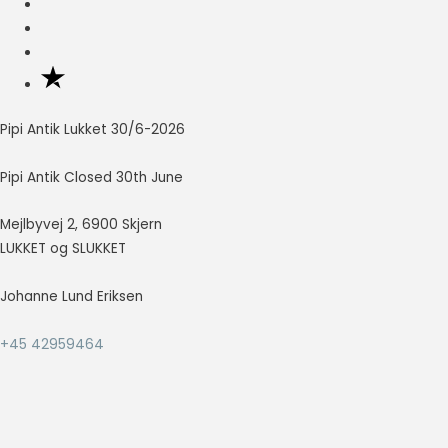
så godt som
s
s
muligt under
dit besøg.
Hvis du
nægter disse
cookies,
Pipi Antik Lukket 30/6-2026
forsvinder en
del
funktionalitet
Pipi Antik Closed 30th June
fra
hjemmesiden.
Mejlbyvej 2, 6900 Skjern
LUKKET og SLUKKET
Marketing
Johanne Lund Eriksen
Marketing
cookies
bruges til at
+45 42959464
spore
besøgende
på tværs af
websites.
Hensigten er