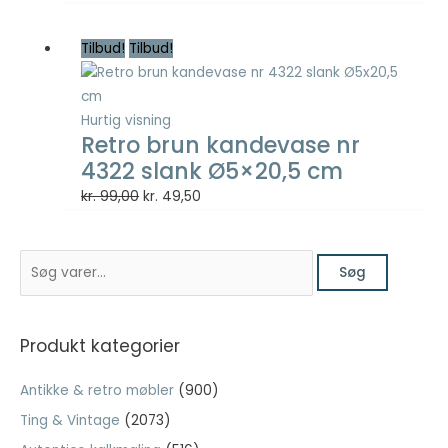
Tilbud!
Tilbud!
Nødvendig
Nødvendige
cookies hjælper
med at gøre en
Hurtig visning
hjemmeside
Retro brun kandevase nr
brugbar ved at
4322 slank Ø5×20,5 cm
aktivere
grundlæggende
Den
Den
kr.
99,00
kr.
49,50
funktioner
oprindelige
aktuelle
såsom side-
pris
pris
navigation og
S
var:
er:
adgang til sikre
Søg
ø
kr. 99,00.
kr. 49,50.
områder af
hjemmesiden.
g
Hjemmesiden
e
Produkt kategorier
kan ikke fungere
f
ordentligt uden
Antikke & retro møbler
(900)
disse cookies.
t
Ting & Vintage
(2073)
e