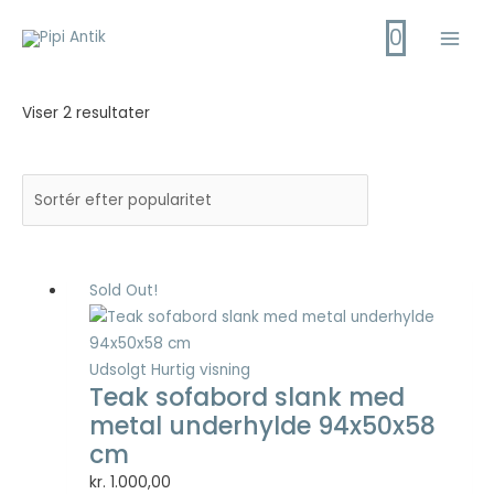
Gå
0
til
Main
indholdet
Men
Viser 2 resultater
Sold Out!
Udsolgt
Hurtig visning
Teak sofabord slank med
metal underhylde 94x50x58
cm
kr.
1.000,00