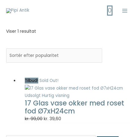
Gå
0
til
Main
indholdet
Men
Viser 1 resultat
Tilbud!
Sold Out!
Udsolgt
Hurtig visning
17 Glas vase okker med roset
fod Ø7xH24cm
Den
Den
kr.
99,00
kr.
39,60
oprindelige
aktuelle
pris
pris