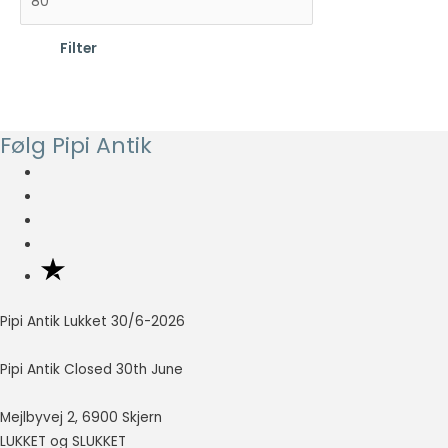
Statistisk
d
e
Statistisk
Filter
cookies
s
s
hjælper
t
t
webstedsejere
e
e
med at forstå,
hvordan de
p
p
Følg Pipi Antik
besøgende
r
r
interagerer
i
i
med
hjemmesider
s
s
ved at
indsamle og
rapportere
oplysninger
anonymt.
Pipi Antik Lukket 30/6-2026
Pipi Antik Closed 30th June
Oplevelse
For at vores
Mejlbyvej 2, 6900 Skjern
hjemmeside
LUKKET og SLUKKET
skal fungere