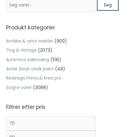
S
var:
er:
Søg
ø
kr. 99,00.
kr. 39,60.
Nødvendig
g
Nødvendige
e
Produkt kategorier
cookies hjælper
med at gøre en
f
hjemmeside
Antikke & retro møbler
(900)
t
brugbar ved at
Ting & Vintage
(2073)
e
aktivere
grundlæggende
Autentico kalkmaling
(516)
r
funktioner
:
Annie Sloan chalk paint
(49)
såsom side-
navigation og
Redesign Prima & Krea pro
adgang til sikre
Solgte varer
(3088)
områder af
hjemmesiden.
Hjemmesiden
Filtrer efter pris
kan ikke fungere
ordentligt uden
disse cookies.
M
H
i
ø
n
j