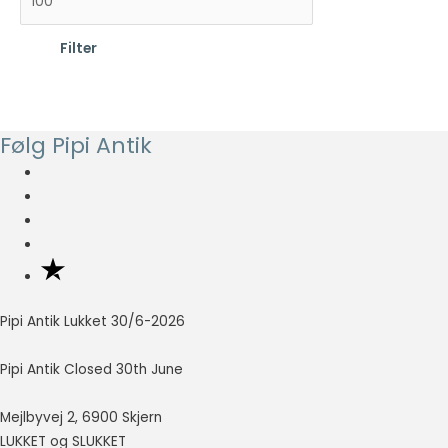
d
e
Filter
s
s
t
t
e
e
p
p
Følg Pipi Antik
r
r
i
i
s
s
Pipi Antik Lukket 30/6-2026
Pipi Antik Closed 30th June
Mejlbyvej 2, 6900 Skjern
LUKKET og SLUKKET