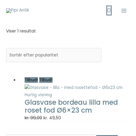
Gå
0
til
Main
indholdet
Men
Viser 1 resultat
Tilbud!
Tilbud!
Hurtig visning
Glasvase bordeau lilla med
roset fod Ø6×23 cm
Den
Den
kr.
99,00
kr.
49,50
oprindelige
aktuelle
pris
pris