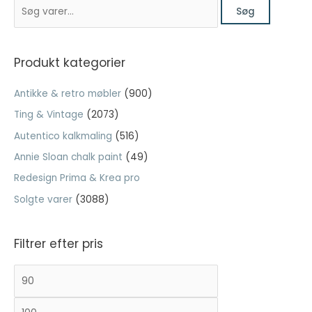
S
var:
er:
Søg
ø
kr. 99,00.
kr. 49,50.
g
e
Produkt kategorier
f
Antikke & retro møbler
(900)
t
Ting & Vintage
(2073)
e
Autentico kalkmaling
(516)
r
:
Annie Sloan chalk paint
(49)
Redesign Prima & Krea pro
Solgte varer
(3088)
Filtrer efter pris
M
H
i
ø
n
j