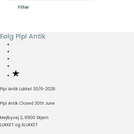
d
e
Statistisk
Filter
s
s
Statistisk
cookies
t
t
hjælper
e
e
webstedsejere
p
p
med at forstå,
Følg Pipi Antik
hvordan de
r
r
besøgende
i
i
interagerer
s
s
med
hjemmesider
ved at
indsamle og
rapportere
oplysninger
Pipi Antik Lukket 30/6-2026
anonymt.
Pipi Antik Closed 30th June
Oplevelse
Mejlbyvej 2, 6900 Skjern
For at vores
LUKKET og SLUKKET
hjemmeside
skal fungere