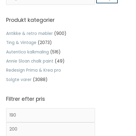
ø
g
Nødvendig
e
Produkt kategorier
Nødvendige
f
cookies hjælper
Antikke & retro møbler
(900)
med at gøre en
t
hjemmeside
Ting & Vintage
(2073)
e
brugbar ved at
Autentico kalkmaling
(516)
r
aktivere
grundlæggende
:
Annie Sloan chalk paint
(49)
funktioner
såsom side-
Redesign Prima & Krea pro
navigation og
Solgte varer
(3088)
adgang til sikre
områder af
hjemmesiden.
Filtrer efter pris
Hjemmesiden
kan ikke fungere
M
H
ordentligt uden
disse cookies.
i
ø
n
j