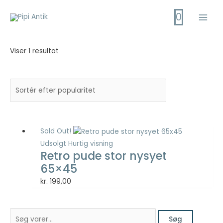
Gå
0
til
Main
indholdet
Men
Viser 1 resultat
Sold Out!
Udsolgt
Hurtig visning
Retro pude stor nysyet
65×45
kr.
199,00
S
Søg