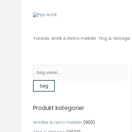
Gå
til
indholdet
Forside
Antik & Retro møbler
Ting & Vintage
S
ø
Søg
g
e
f
Produkt kategorier
t
e
Antikke & retro møbler
(900)
r
Ting & Vintage
(2073)