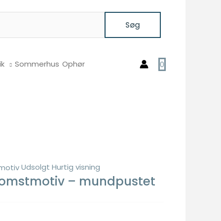
Søg
ik
Sommerhus
Ophør
0
Udsolgt
Hurtig visning
blomstmotiv – mundpustet