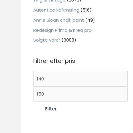
:
Autentico kalkmaling
(516)
Annie Sloan chalk paint
(49)
Redesign Prima & Krea pro
Solgte varer
(3088)
Filtrer efter pris
M
i
H
n
ø
d
j
Filter
s
e
t
s
e