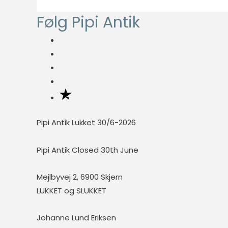
t
p
Følg Pipi Antik
e
r
p
i
r
s
i
s
Pipi Antik Lukket 30/6-2026
Pipi Antik Closed 30th June
Mejlbyvej 2, 6900 Skjern
LUKKET og SLUKKET
Johanne Lund Eriksen