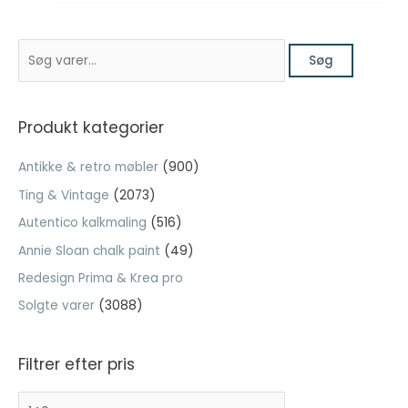
oprindelige
aktuelle
pris
pris
Nødvendig
S
var:
er:
Søg
Nødvendige
ø
kr. 299,00.
kr. 119,60.
cookies hjælper
g
med at gøre en
hjemmeside
e
Produkt kategorier
brugbar ved at
f
aktivere
Antikke & retro møbler
(900)
t
grundlæggende
funktioner
Ting & Vintage
(2073)
e
såsom side-
Autentico kalkmaling
(516)
r
navigation og
adgang til sikre
:
Annie Sloan chalk paint
(49)
områder af
Redesign Prima & Krea pro
hjemmesiden.
Hjemmesiden
Solgte varer
(3088)
kan ikke fungere
ordentligt uden
disse cookies.
Filtrer efter pris
M
H