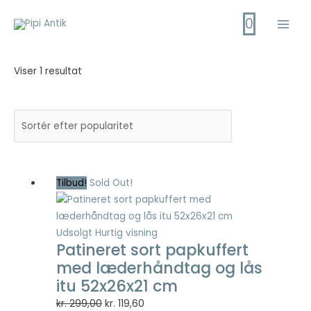
Gå
0
til
Main
indholdet
Men
Viser 1 resultat
Tilbud!
Sold Out!
Udsolgt
Hurtig visning
Patineret sort papkuffert
med læderhåndtag og lås
itu 52x26x21 cm
Den
Den
kr.
299,00
kr.
119,60