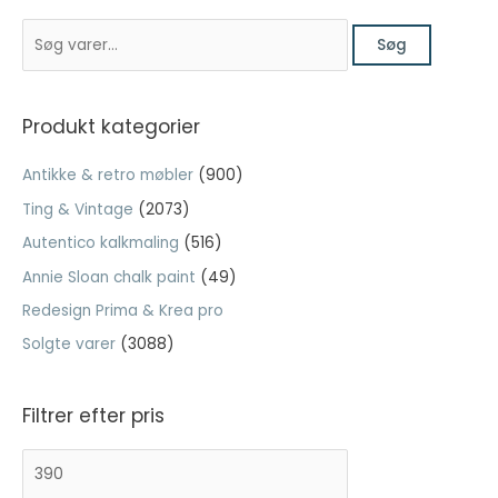
S
Søg
Nødvendig
ø
Nødvendige
g
cookies hjælper
e
med at gøre en
Produkt kategorier
hjemmeside
f
brugbar ved at
Antikke & retro møbler
(900)
t
aktivere
Ting & Vintage
(2073)
grundlæggende
e
funktioner
Autentico kalkmaling
(516)
r
såsom side-
:
Annie Sloan chalk paint
(49)
navigation og
adgang til sikre
Redesign Prima & Krea pro
områder af
Solgte varer
(3088)
hjemmesiden.
Hjemmesiden
kan ikke fungere
Filtrer efter pris
ordentligt uden
disse cookies.
M
H
i
ø