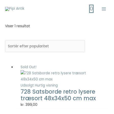
Gå
0
til
Main
indholdet
Men
Viser 1 resultat
Sold Out!
Udsolgt
Hurtig visning
728 Satsborde retro lysere
træsort 48x34x50 cm max
kr.
399,00