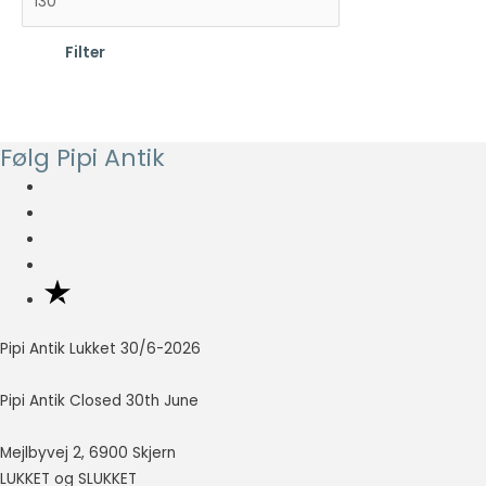
Statistisk
d
e
Statistisk
Filter
cookies
s
s
hjælper
t
t
webstedsejere
e
e
med at forstå,
hvordan de
p
p
Følg Pipi Antik
besøgende
r
r
interagerer
i
i
med
hjemmesider
s
s
ved at
indsamle og
rapportere
oplysninger
anonymt.
Pipi Antik Lukket 30/6-2026
Pipi Antik Closed 30th June
Oplevelse
For at vores
Mejlbyvej 2, 6900 Skjern
hjemmeside
LUKKET og SLUKKET
skal fungere