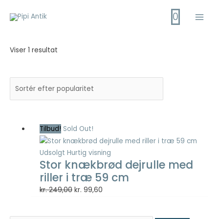
Gå
0
til
Main
indholdet
Men
Viser 1 resultat
Tilbud!
Sold Out!
Udsolgt
Hurtig visning
Stor knækbrød dejrulle med
riller i træ 59 cm
Den
Den
kr.
249,00
kr.
99,60
oprindelige
aktuelle
pris
pris