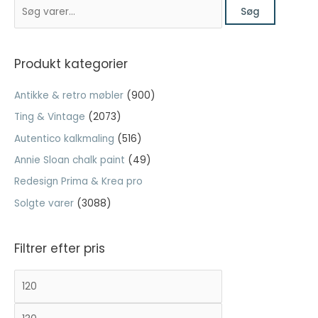
S
var:
er:
Søg
ø
kr. 249,00.
kr. 99,60.
Nødvendig
g
Nødvendige
e
Produkt kategorier
cookies hjælper
med at gøre en
f
hjemmeside
Antikke & retro møbler
(900)
t
brugbar ved at
Ting & Vintage
(2073)
e
aktivere
grundlæggende
Autentico kalkmaling
(516)
r
funktioner
:
Annie Sloan chalk paint
(49)
såsom side-
navigation og
Redesign Prima & Krea pro
adgang til sikre
Solgte varer
(3088)
områder af
hjemmesiden.
Hjemmesiden
Filtrer efter pris
kan ikke fungere
ordentligt uden
disse cookies.
M
H
i
ø
n
j