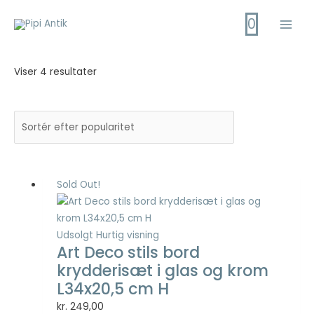
Gå
0
til
Main
indholdet
Men
Viser 4 resultater
Sold Out!
Udsolgt
Hurtig visning
Art Deco stils bord
krydderisæt i glas og krom
L34x20,5 cm H
kr.
249,00