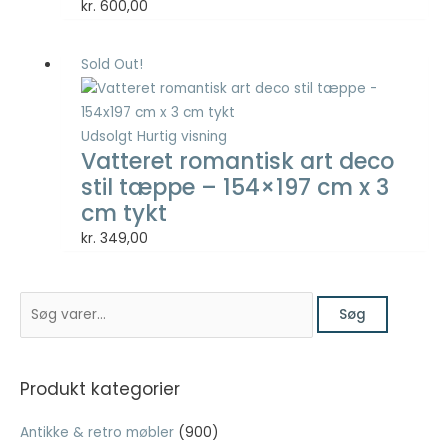
kr.
600,00
Statistisk
Statistisk
cookies
Sold Out!
hjælper
webstedsejere
med at forstå,
hvordan de
Udsolgt
Hurtig visning
besøgende
Vatteret romantisk art deco
interagerer
stil tæppe – 154×197 cm x 3
med
cm tykt
hjemmesider
ved at
kr.
349,00
indsamle og
rapportere
oplysninger
S
anonymt.
Søg
ø
g
Oplevelse
e
Produkt kategorier
For at vores
f
hjemmeside
Antikke & retro møbler
(900)
t
skal fungere