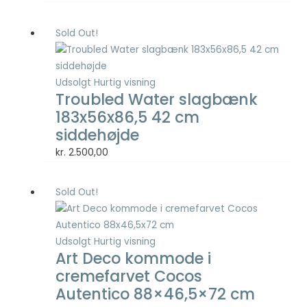
Sold Out!
Nødvendig
Nødvendige
cookies hjælper
med at gøre en
Udsolgt
Hurtig visning
hjemmeside
Troubled Water slagbænk
brugbar ved at
183x56x86,5 42 cm
aktivere
siddehøjde
grundlæggende
funktioner
kr.
2.500,00
såsom side-
navigation og
adgang til sikre
Sold Out!
områder af
hjemmesiden.
Hjemmesiden
kan ikke fungere
Udsolgt
Hurtig visning
Art Deco kommode i
ordentligt uden
disse cookies.
cremefarvet Cocos
Autentico 88×46,5×72 cm