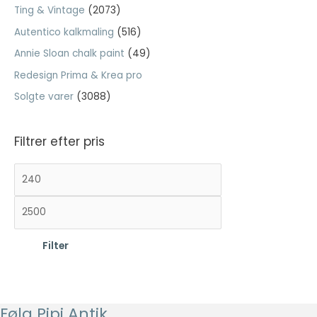
så godt som
Ting & Vintage
(2073)
e
muligt under
Autentico kalkmaling
(516)
r
dit besøg.
:
Hvis du
Annie Sloan chalk paint
(49)
nægter disse
Redesign Prima & Krea pro
cookies,
forsvinder en
Solgte varer
(3088)
del
funktionalitet
fra
Filtrer efter pris
hjemmesiden.
M
H
i
ø
Marketing
n
j
Marketing
cookies
d
e
bruges til at
Filter
s
s
spore
t
t
besøgende
på tværs af
e
e
websites.
p
p
Følg Pipi Antik
Hensigten er