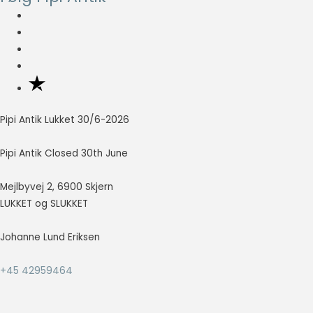
r
r
at vise
annoncer,
i
i
der er
s
s
relevante og
engagerende
for den
enkelte
bruger, og
Pipi Antik Lukket 30/6-2026
dermed mere
værdifulde
for udgivere
Pipi Antik Closed 30th June
og
tredjeparts
Mejlbyvej 2, 6900 Skjern
annoncører.
LUKKET og SLUKKET
Johanne Lund Eriksen
+45 42959464