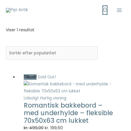
Gå
0
til
Main
indholdet
Men
Viser 1 resultat
Tilbud!
Sold Out!
Udsolgt
Hurtig visning
Romantisk bakkebord –
med underhylde – fleksible
70x50x63 cm lukket
Den
Den
kr.
499,00
kr.
199,60