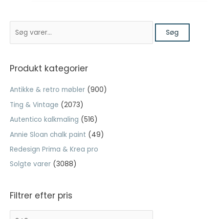
oprindelige
aktuelle
pris
pris
Nødvendig
S
var:
er:
Søg
Nødvendige
ø
kr. 499,00.
kr. 199,60.
cookies hjælper
g
med at gøre en
hjemmeside
e
Produkt kategorier
brugbar ved at
f
aktivere
Antikke & retro møbler
(900)
t
grundlæggende
funktioner
Ting & Vintage
(2073)
e
såsom side-
Autentico kalkmaling
(516)
r
navigation og
adgang til sikre
:
Annie Sloan chalk paint
(49)
områder af
Redesign Prima & Krea pro
hjemmesiden.
Hjemmesiden
Solgte varer
(3088)
kan ikke fungere
ordentligt uden
disse cookies.
Filtrer efter pris
M
H