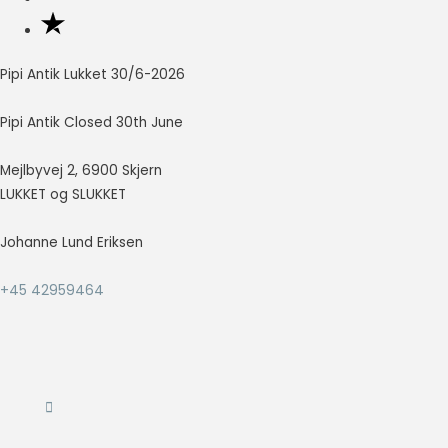
Nødvendig
Nødvendige
Pipi Antik Lukket 30/6-2026
cookies hjælper
med at gøre en
Pipi Antik Closed 30th June
hjemmeside
brugbar ved at
Mejlbyvej 2, 6900 Skjern
aktivere
grundlæggende
LUKKET og SLUKKET
funktioner
såsom side-
Johanne Lund Eriksen
navigation og
adgang til sikre
+45 42959464
områder af
hjemmesiden.
Hjemmesiden
kan ikke fungere
ordentligt uden
disse cookies.