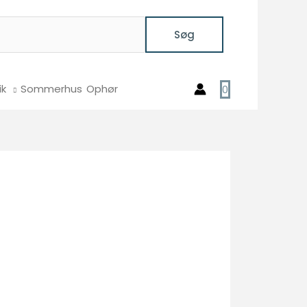
Søg
ik
Sommerhus
Ophør
0