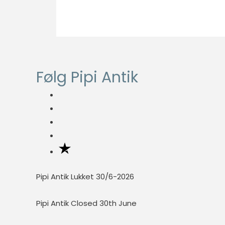
Nødvendig
Nødvendige
cookies hjælper
Følg Pipi Antik
med at gøre en
hjemmeside
brugbar ved at
aktivere
grundlæggende
funktioner
såsom side-
navigation og
adgang til sikre
Pipi Antik Lukket 30/6-2026
områder af
hjemmesiden.
Pipi Antik Closed 30th June
Hjemmesiden
kan ikke