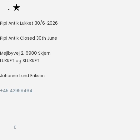
Nødvendig
Nødvendige
Pipi Antik Lukket 30/6-2026
cookies hjælper
med at gøre en
Pipi Antik Closed 30th June
hjemmeside
brugbar ved at
Mejlbyvej 2, 6900 Skjern
aktivere
grundlæggende
LUKKET og SLUKKET
funktioner
såsom side-
Johanne Lund Eriksen
navigation og
adgang til sikre
+45 42959464
områder af
hjemmesiden.
Hjemmesiden
kan ikke fungere
ordentligt uden
disse cookies.