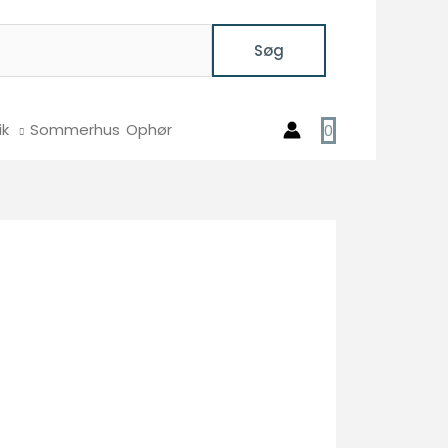
Søg
ik
Sommerhus
Ophør
0