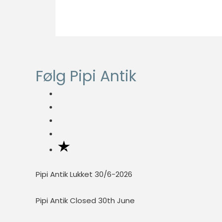
Nødvendig
Nødvendige
cookies hjælper
Følg Pipi Antik
med at gøre en
hjemmeside
brugbar ved at
aktivere
grundlæggende
funktioner
såsom side-
navigation og
adgang til sikre
Pipi Antik Lukket 30/6-2026
områder af
hjemmesiden.
Pipi Antik Closed 30th June
Hjemmesiden
kan ikke