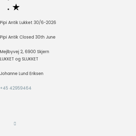
Nødvendig
Nødvendige
Pipi Antik Lukket 30/6-2026
cookies hjælper
med at gøre en
Pipi Antik Closed 30th June
hjemmeside
brugbar ved at
Mejlbyvej 2, 6900 Skjern
aktivere
grundlæggende
LUKKET og SLUKKET
funktioner
såsom side-
Johanne Lund Eriksen
navigation og
adgang til sikre
+45 42959464
områder af
hjemmesiden.
Hjemmesiden
kan ikke fungere
ordentligt uden
disse cookies.