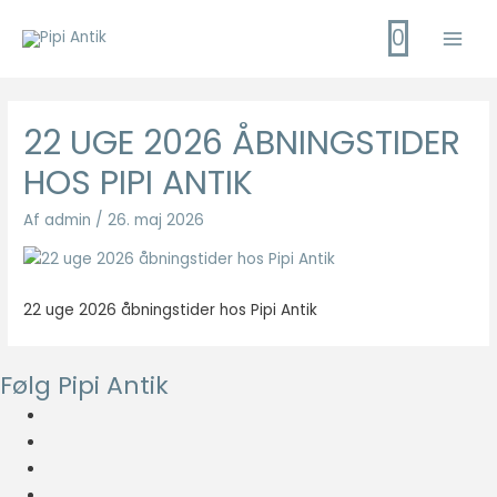
Gå
0
til
Main
indholdet
Men
22 UGE 2026 ÅBNINGSTIDER
HOS PIPI ANTIK
Af
admin
/
26. maj 2026
22 uge 2026 åbningstider hos Pipi Antik
Følg Pipi Antik