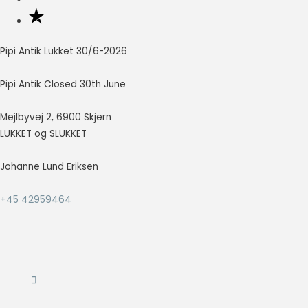
Nødvendig
Nødvendige
Pipi Antik Lukket 30/6-2026
cookies hjælper
med at gøre en
Pipi Antik Closed 30th June
hjemmeside
brugbar ved at
Mejlbyvej 2, 6900 Skjern
aktivere
grundlæggende
LUKKET og SLUKKET
funktioner
såsom side-
Johanne Lund Eriksen
navigation og
adgang til sikre
+45 42959464
områder af
hjemmesiden.
Hjemmesiden
kan ikke fungere
ordentligt uden
disse cookies.