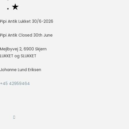
Nødvendig
Nødvendige
Pipi Antik Lukket 30/6-2026
cookies hjælper
med at gøre en
Pipi Antik Closed 30th June
hjemmeside
brugbar ved at
Mejlbyvej 2, 6900 Skjern
aktivere
grundlæggende
LUKKET og SLUKKET
funktioner
såsom side-
Johanne Lund Eriksen
navigation og
adgang til sikre
+45 42959464
områder af
hjemmesiden.
Hjemmesiden
kan ikke fungere
ordentligt uden
disse cookies.