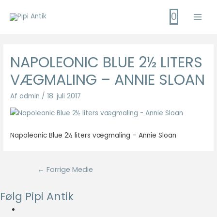
Gå
0
til
Main
indholdet
Men
NAPOLEONIC BLUE 2½ LITERS
VÆGMALING – ANNIE SLOAN
Af
admin
/
18. juli 2017
Napoleonic Blue 2½ liters vægmaling – Annie Sloan
Indlægsnavigation
←
Forrige Medie
Følg Pipi Antik