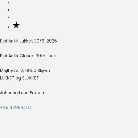
Nødvendig
Nødvendige
cookies hjælper
med at gøre en
hjemmeside
Pipi Antik Lukket 30/6-2026
brugbar ved at
aktivere
Pipi Antik Closed 30th June
grundlæggende
funktioner
Mejlbyvej 2, 6900 Skjern
såsom side-
navigation og
LUKKET og SLUKKET
adgang til sikre
områder af
Johanne Lund Eriksen
hjemmesiden.
Hjemmesiden
+45 42959464
kan ikke fungere
ordentligt uden
disse cookies.