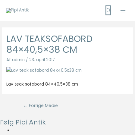
Gå
0
til
Main
indholdet
Men
LAV TEAKSOFABORD
84×40,5×38 CM
Af
admin
/
23. april 2017
Lav teak sofabord 84×40,5×38 cm
Indlægsnavigation
←
Forrige Medie
Følg Pipi Antik