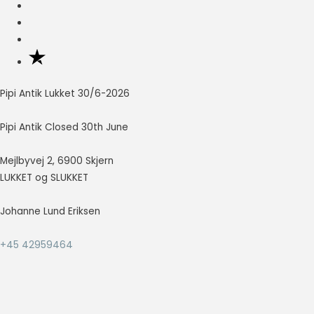
Nødvendig
Nødvendige
cookies hjælper
med at gøre en
hjemmeside
Pipi Antik Lukket 30/6-2026
brugbar ved at
aktivere
Pipi Antik Closed 30th June
grundlæggende
funktioner
Mejlbyvej 2, 6900 Skjern
såsom side-
navigation og
LUKKET og SLUKKET
adgang til sikre
områder af
Johanne Lund Eriksen
hjemmesiden.
Hjemmesiden
+45 42959464
kan ikke fungere
ordentligt uden
disse cookies.