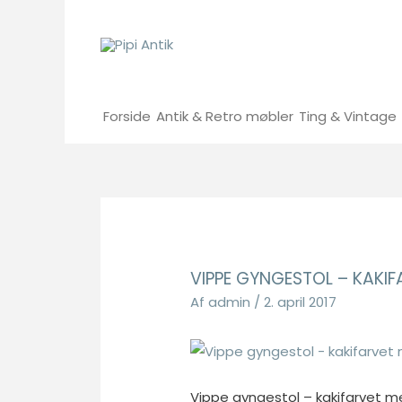
Gå
til
indholdet
Forside
Antik & Retro møbler
Ting & Vintage
VIPPE GYNGESTOL – KAKIF
Af
admin
/
2. april 2017
Vippe gyngestol – kakifarvet m