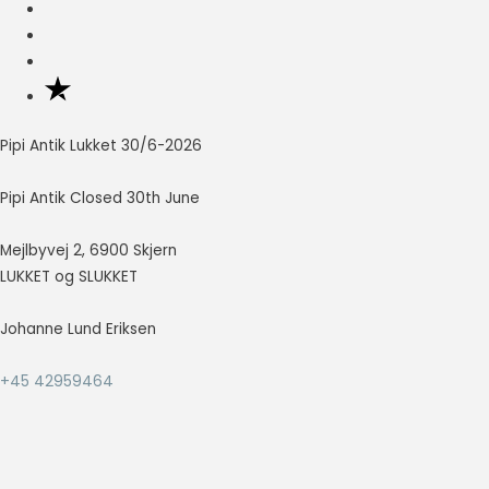
Nødvendig
Nødvendige
cookies hjælper
med at gøre en
hjemmeside
Pipi Antik Lukket 30/6-2026
brugbar ved at
aktivere
Pipi Antik Closed 30th June
grundlæggende
funktioner
Mejlbyvej 2, 6900 Skjern
såsom side-
navigation og
LUKKET og SLUKKET
adgang til sikre
områder af
Johanne Lund Eriksen
hjemmesiden.
Hjemmesiden
+45 42959464
kan ikke fungere
ordentligt uden
disse cookies.