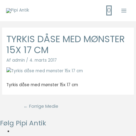
Gå
0
til
Main
indholdet
Men
TYRKIS DÅSE MED MØNSTER
15X 17 CM
Af
admin
/
4. marts 2017
Tyrkis dåse med mønster 15x 17 cm
Indlægsnavigation
←
Forrige Medie
Følg Pipi Antik