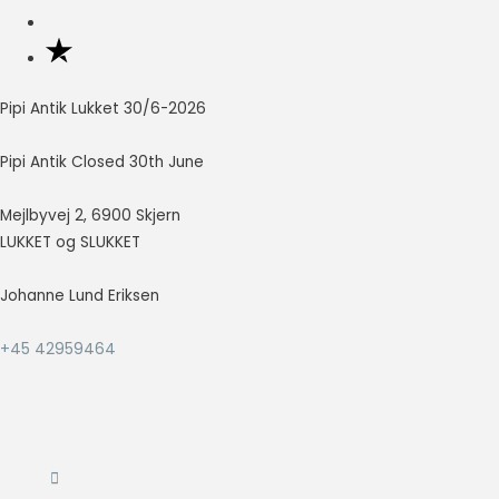
Nødvendig
Nødvendige
cookies hjælper
Pipi Antik Lukket 30/6-2026
med at gøre en
hjemmeside
Pipi Antik Closed 30th June
brugbar ved at
aktivere
grundlæggende
Mejlbyvej 2, 6900 Skjern
funktioner
LUKKET og SLUKKET
såsom side-
navigation og
Johanne Lund Eriksen
adgang til sikre
områder af
hjemmesiden.
+45 42959464
Hjemmesiden
kan ikke fungere
ordentligt uden
disse cookies.