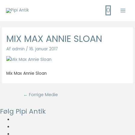
Gå
0
til
Main
indholdet
Men
MIX MAX ANNIE SLOAN
Af
admin
/
16. januar 2017
Mix Max Annie Sloan
Indlægsnavigation
←
Forrige Medie
Følg Pipi Antik