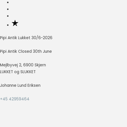
Nødvendig
Nødvendige
cookies hjælper
med at gøre en
hjemmeside
Pipi Antik Lukket 30/6-2026
brugbar ved at
aktivere
Pipi Antik Closed 30th June
grundlæggende
funktioner
Mejlbyvej 2, 6900 Skjern
såsom side-
navigation og
LUKKET og SLUKKET
adgang til sikre
områder af
Johanne Lund Eriksen
hjemmesiden.
Hjemmesiden
+45 42959464
kan ikke fungere
ordentligt uden
disse cookies.