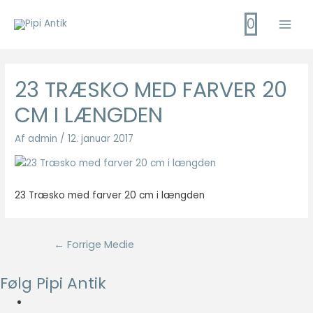
Gå
0
til
Main
indholdet
Men
23 TRÆSKO MED FARVER 20
CM I LÆNGDEN
Af
admin
/
12. januar 2017
23 Træsko med farver 20 cm i længden
Indlægsnavigation
←
Forrige Medie
Følg Pipi Antik