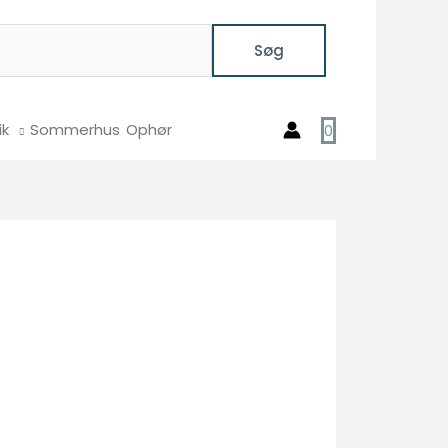
Søg
ik
Sommerhus
Ophør
0