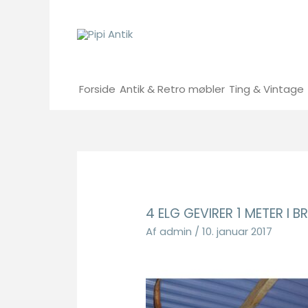
Gå
til
indholdet
Forside
Antik & Retro møbler
Ting & Vintage
4 ELG GEVIRER 1 METER I B
Af
admin
/
10. januar 2017