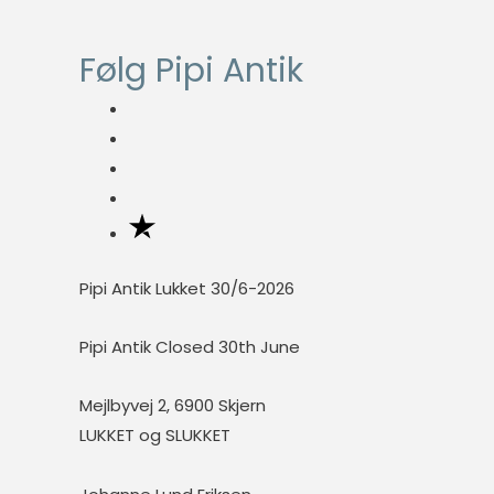
fungere
ordentligt uden
Følg Pipi Antik
disse cookies.
Statistisk
Statistisk
cookies
hjælper
webstedsejere
med at forstå,
Pipi Antik Lukket 30/6-2026
hvordan de
besøgende
Pipi Antik Closed 30th June
interagerer
med
hjemmesider
Mejlbyvej 2, 6900 Skjern
ved at
LUKKET og SLUKKET
indsamle og
rapportere