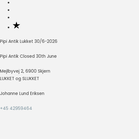
Nødvendig
Nødvendige
cookies hjælper
med at gøre en
hjemmeside
Pipi Antik Lukket 30/6-2026
brugbar ved at
aktivere
Pipi Antik Closed 30th June
grundlæggende
funktioner
Mejlbyvej 2, 6900 Skjern
såsom side-
navigation og
LUKKET og SLUKKET
adgang til sikre
områder af
Johanne Lund Eriksen
hjemmesiden.
Hjemmesiden
+45 42959464
kan ikke fungere
ordentligt uden
disse cookies.