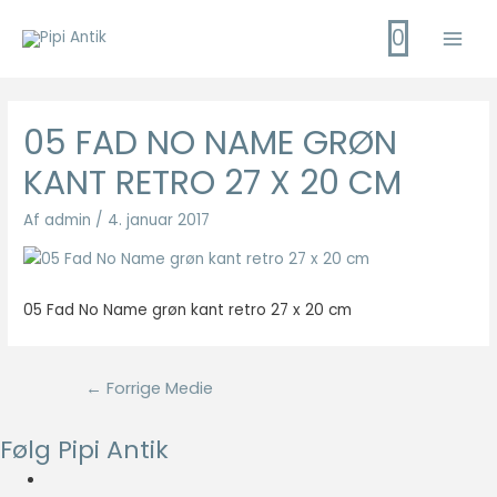
Gå
0
til
Main
indholdet
Men
05 FAD NO NAME GRØN
KANT RETRO 27 X 20 CM
Af
admin
/
4. januar 2017
05 Fad No Name grøn kant retro 27 x 20 cm
Indlægsnavigation
←
Forrige Medie
Følg Pipi Antik