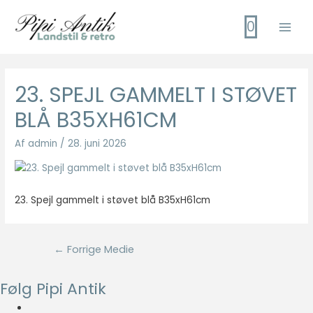
Gå
0
til
Main
indholdet
Men
23. SPEJL GAMMELT I STØVET
BLÅ B35XH61CM
Af
admin
/
28. juni 2026
23. Spejl gammelt i støvet blå B35xH61cm
Indlægsnavigation
←
Forrige Medie
Følg Pipi Antik