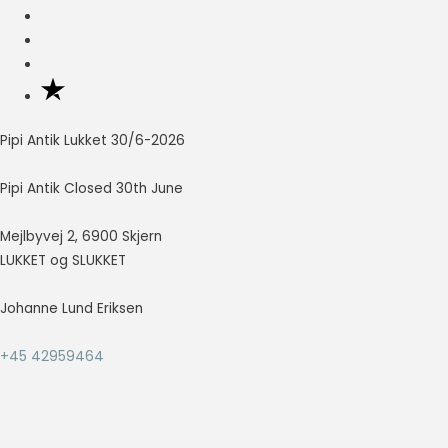
Nødvendig
Nødvendige
cookies hjælper
med at gøre en
hjemmeside
Pipi Antik Lukket 30/6-2026
brugbar ved at
aktivere
Pipi Antik Closed 30th June
grundlæggende
funktioner
såsom side-
Mejlbyvej 2, 6900 Skjern
navigation og
LUKKET og SLUKKET
adgang til sikre
områder af
Johanne Lund Eriksen
hjemmesiden.
Hjemmesiden
kan ikke fungere
+45 42959464
ordentligt uden
disse cookies.