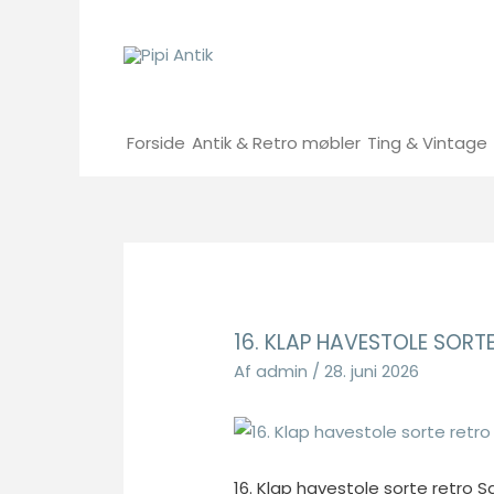
Gå
til
indholdet
Forside
Antik & Retro møbler
Ting & Vintage
16. KLAP HAVESTOLE SOR
Af
admin
/
28. juni 2026
16. Klap havestole sorte retr