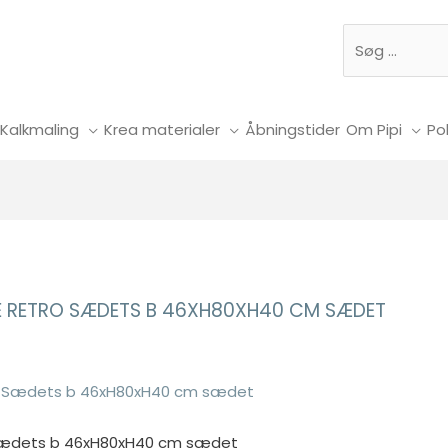
Søg
Kalkmaling
Krea materialer
Åbningstider
Om Pipi
Pol
TE RETRO SÆDETS B 46XH80XH40 CM SÆDET
o Sædets b 46xH80xH40 cm sædet