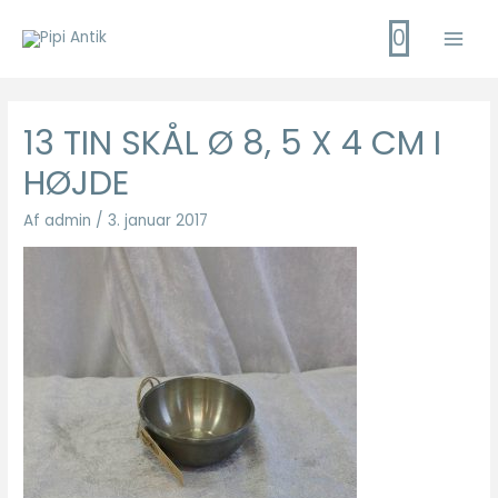
Gå
0
til
Main
indholdet
Men
13 TIN SKÅL Ø 8, 5 X 4 CM I
HØJDE
Af
admin
/
3. januar 2017