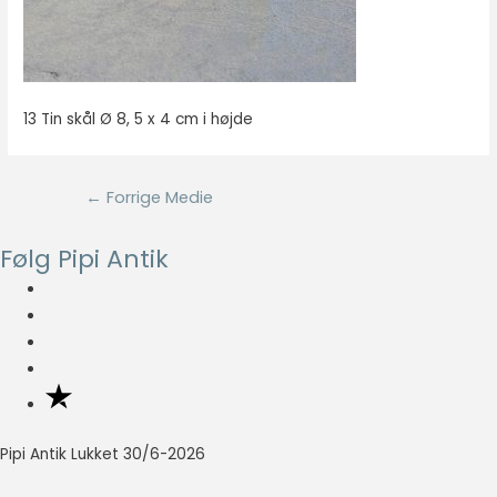
Nødvendig
Nødvendige
cookies hjælper
13 Tin skål Ø 8, 5 x 4 cm i højde
med at gøre en
hjemmeside
brugbar ved at
Indlægsnavigation
aktivere
←
Forrige Medie
grundlæggende
funktioner
Følg Pipi Antik
såsom side-
navigation og
adgang til sikre
områder af
hjemmesiden.
Hjemmesiden
kan ikke fungere
ordentligt uden
disse cookies.
Pipi Antik Lukket 30/6-2026