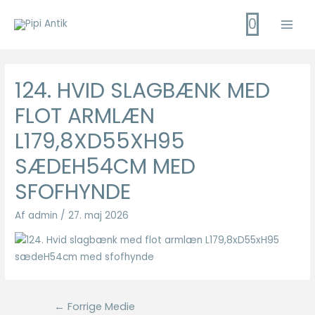
Gå
0
til
Main
indholdet
Men
124. HVID SLAGBÆNK MED
FLOT ARMLÆN
L179,8XD55XH95
SÆDEH54CM MED
SFOFHYNDE
Af
admin
/
27. maj 2026
Indlægsnavigation
←
Forrige Medie