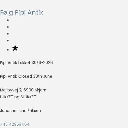
Følg Pipi Antik
Nødvendig
Nødvendige
cookies hjælper
med at gøre en
hjemmeside
brugbar ved at
aktivere
grundlæggende
funktioner
Pipi Antik Lukket 30/6-2026
såsom side-
navigation og
Pipi Antik Closed 30th June
adgang til sikre
områder af
hjemmesiden.
Mejlbyvej 2, 6900 Skjern
Hjemmesiden
LUKKET og SLUKKET
kan ikke fungere
ordentligt uden
Johanne Lund Eriksen
disse cookies.
+45 42959464