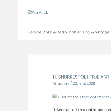
Gå
til
indholdet
Forside
Antik & Retro møbler
Ting & Vintage
11. SNURRESTOL I TRÆ AN
Af
admin
/
20. maj 2026
11. Snurrestol i træ antikt sart 