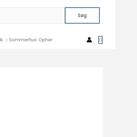
Søg
ik
Sommerhus
Ophør
0