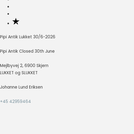
Nødvendig
Nødvendige
cookies hjælper
med at gøre en
Pipi Antik Lukket 30/6-2026
hjemmeside
brugbar ved at
Pipi Antik Closed 30th June
aktivere
grundlæggende
funktioner
Mejlbyvej 2, 6900 Skjern
såsom side-
LUKKET og SLUKKET
navigation og
adgang til sikre
Johanne Lund Eriksen
områder af
hjemmesiden.
Hjemmesiden
+45 42959464
kan ikke fungere
ordentligt uden
disse cookies.