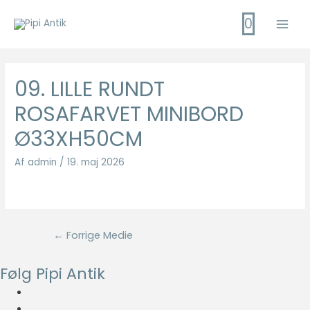
Gå
0
til
Main
indholdet
Men
09. LILLE RUNDT
ROSAFARVET MINIBORD
Ø33XH50CM
Af
admin
/
19. maj 2026
Indlægsnavigation
←
Forrige Medie
Følg Pipi Antik