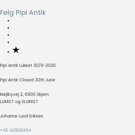
Følg Pipi Antik
Nødvendig
Nødvendige
cookies hjælper
med at gøre en
hjemmeside
brugbar ved at
aktivere
grundlæggende
funktioner
Pipi Antik Lukket 30/6-2026
såsom side-
navigation og
Pipi Antik Closed 30th June
adgang til sikre
områder af
hjemmesiden.
Mejlbyvej 2, 6900 Skjern
Hjemmesiden
LUKKET og SLUKKET
kan ikke fungere
ordentligt uden
Johanne Lund Eriksen
disse cookies.
+45 42959464