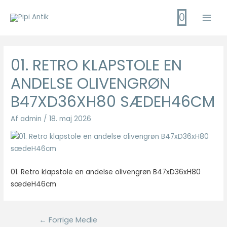
Gå
0
til
Main
indholdet
Men
01. RETRO KLAPSTOLE EN
ANDELSE OLIVENGRØN
B47XD36XH80 SÆDEH46CM
Af
admin
/
18. maj 2026
01. Retro klapstole en andelse olivengrøn B47xD36xH80
sædeH46cm
Indlægsnavigation
←
Forrige Medie