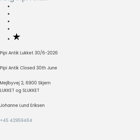
Nødvendig
Nødvendige
cookies hjælper
med at gøre en
hjemmeside
brugbar ved at
Pipi Antik Lukket 30/6-2026
aktivere
grundlæggende
funktioner
Pipi Antik Closed 30th June
såsom side-
navigation og
Mejlbyvej 2, 6900 Skjern
adgang til sikre
LUKKET og SLUKKET
områder af
hjemmesiden.
Hjemmesiden
Johanne Lund Eriksen
kan ikke fungere
ordentligt uden
+45 42959464
disse cookies.