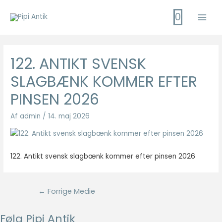
Gå
0
til
Main
indholdet
Men
122. ANTIKT SVENSK
SLAGBÆNK KOMMER EFTER
PINSEN 2026
Af
admin
/
14. maj 2026
122. Antikt svensk slagbænk kommer efter pinsen 2026
Indlægsnavigation
←
Forrige Medie
Følg Pipi Antik