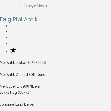
Indlægsnavigation
←
Forrige Medie
Nødvendig
Nødvendige
Følg Pipi Antik
cookies hjælper
med at gøre en
hjemmeside
brugbar ved at
aktivere
grundlæggende
funktioner
såsom side-
navigation og
Pipi Antik Lukket 30/6-2026
adgang til sikre
områder af
Pipi Antik Closed 30th June
hjemmesiden.
Hjemmesiden
Mejlbyvej 2, 6900 Skjern
kan ikke fungere
ordentligt uden
LUKKET og SLUKKET
disse cookies.
Johanne Lund Eriksen