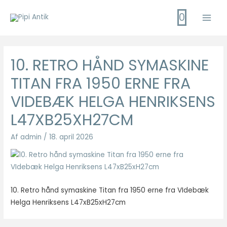
Gå
0
til
Main
indholdet
Men
10. RETRO HÅND SYMASKINE
TITAN FRA 1950 ERNE FRA
VIDEBÆK HELGA HENRIKSENS
L47XB25XH27CM
Af
admin
/
18. april 2026
10. Retro hånd symaskine Titan fra 1950 erne fra VIdebæk
Helga Henriksens L47xB25xH27cm