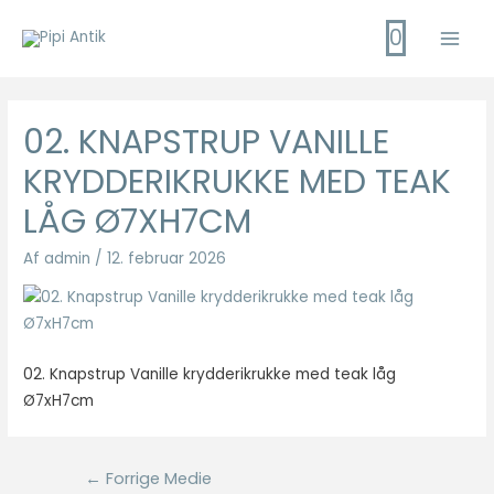
Gå
0
til
Main
indholdet
Men
02. KNAPSTRUP VANILLE
KRYDDERIKRUKKE MED TEAK
LÅG Ø7XH7CM
Af
admin
/
12. februar 2026
02. Knapstrup Vanille krydderikrukke med teak låg
Ø7xH7cm
Indlægsnavigation
←
Forrige Medie