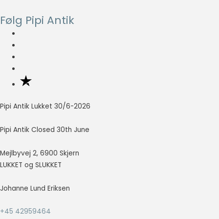
Følg Pipi Antik
Nødvendig
Nødvendige
cookies hjælper
med at gøre en
hjemmeside
brugbar ved at
aktivere
grundlæggende
funktioner
Pipi Antik Lukket 30/6-2026
såsom side-
navigation og
Pipi Antik Closed 30th June
adgang til sikre
områder af
hjemmesiden.
Mejlbyvej 2, 6900 Skjern
Hjemmesiden
LUKKET og SLUKKET
kan ikke fungere
ordentligt uden
Johanne Lund Eriksen
disse cookies.
+45 42959464