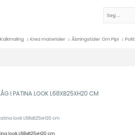
Søg
Kalkmaling
Krea materialer
Åbningstider
Om Pipi
Polit
LÅG I PATINA LOOK L68XB25XH20 CM
tina look L68xB25xH20 cm