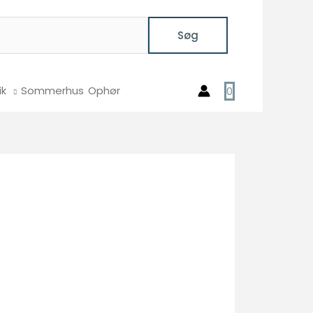
Søg
ik
Sommerhus
Ophør
0