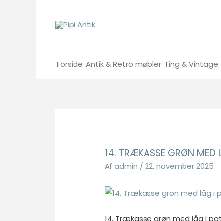
Gå
til
indholdet
Forside
Antik & Retro møbler
Ting & Vintage
14. TRÆKASSE GRØN MED 
Af
admin
/
22. november 2025
14. Trækasse grøn med låg i pa