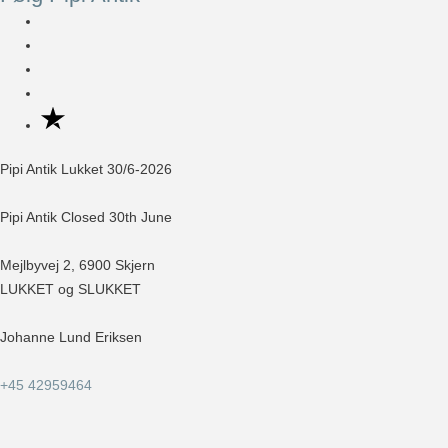
Nødvendig
Nødvendige
cookies hjælper
med at gøre en
hjemmeside
brugbar ved at
aktivere
grundlæggende
funktioner
Pipi Antik Lukket 30/6-2026
såsom side-
navigation og
adgang til sikre
Pipi Antik Closed 30th June
områder af
hjemmesiden.
Hjemmesiden
Mejlbyvej 2, 6900 Skjern
kan ikke
LUKKET og SLUKKET
fungere
ordentligt uden
disse cookies.
Johanne Lund Eriksen
Statistisk
+45 42959464
Statistisk
cookies
hjælper
webstedsejere