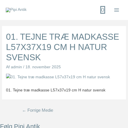
Gå
0
til
Main
indholdet
Men
01. TEJNE TRÆ MADKASSE
L57X37X19 CM H NATUR
SVENSK
Af
admin
/
18. november 2025
01. Tejne træ madkasse L57x37x19 cm H natur svensk
Indlægsnavigation
←
Forrige Medie
Følg Pipi Antik